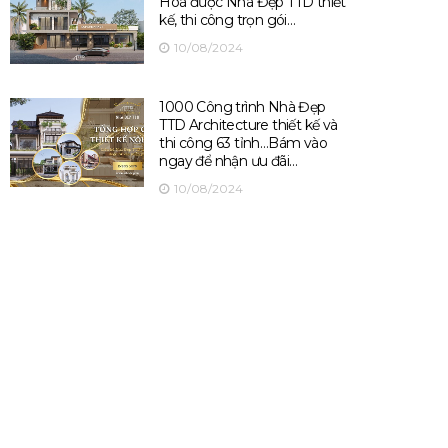
Hoá được Nhà Đẹp TTD thiết
kế, thi công trọn gói…
10/08/2024
1000 Công trình Nhà Đẹp
TTD Architecture thiết kế và
thi công 63 tỉnh…Bám vào
ngay để nhận ưu đãi…
10/08/2024