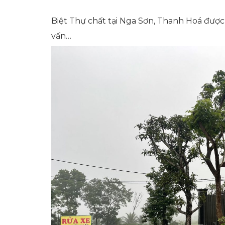
Biệt Thự chất tại Nga Sơn, Thanh Hoá được
vấn…
ÔNG TRÌNH
kế nhà khách
1000 CÔNG TRÌNH
TP. HÀ NỘI
ân vườn trên
Biệt thự tại Quan