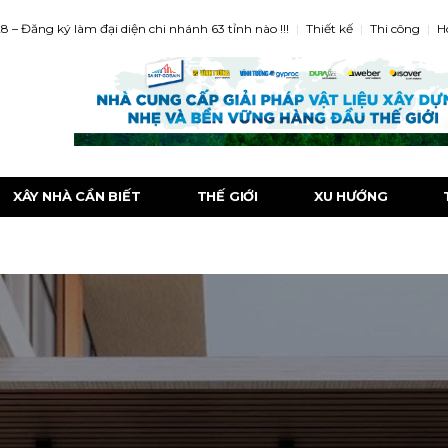
8 – Đăng ký làm đại diện chi nhánh 63 tỉnh nào !!!
Thiết kế
Thi công
H
XÂY NHÀ CẦN BIẾT
THẾ GIỚI
XU HƯỚNG