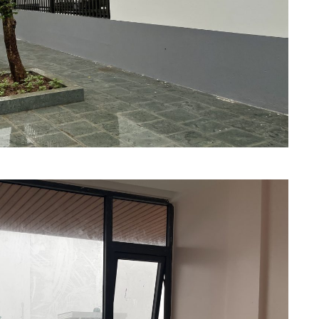
được
thiết kế và thi công
t
63 tỉnh…Bám vào
gói…
ngay để nhận ưu đãi…
10/08/2024