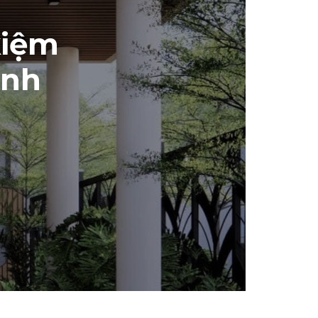
kiệm
anh