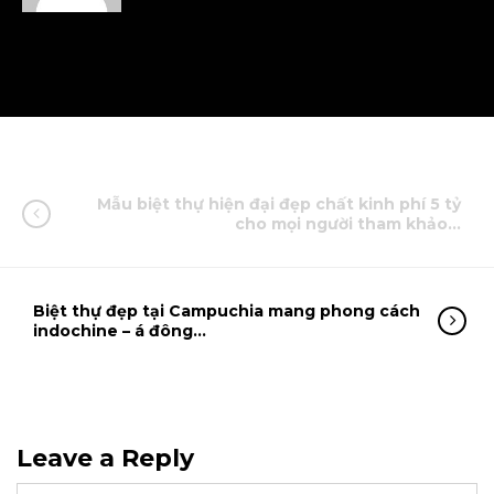
Mẫu biệt thự hiện đại đẹp chất kinh phí 5 tỷ
cho mọi người tham khảo…
Biệt thự đẹp tại Campuchia mang phong cách
indochine – á đông…
Leave a Reply