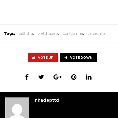
Tags:
biệt thự
,
bietthudep
,
Cải tạo nhà
,
caitaonha
VOTE UP
VOTE DOWN
nhadepttd