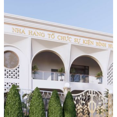
1000 CÔNG TRÌNH
3 mẫu nhà hàng đẹp hot 2023
tại Bắc Sơn, Lạng Sơn được Nhà
Đẹp TTD thiết kế, thi công trọn
gói…