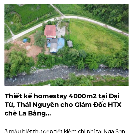
Thiết kế homestay 4000m2 tại Đại
Từ, Thái Nguyên cho Giám Đốc HTX
chè La Bằng…
3 mẫu biệt thự đẹp tiết kiệm chi phí tại Nga Sơn,