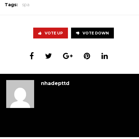
Tags:
spa
VOTE UP
VOTE DOWN
nhadepttd